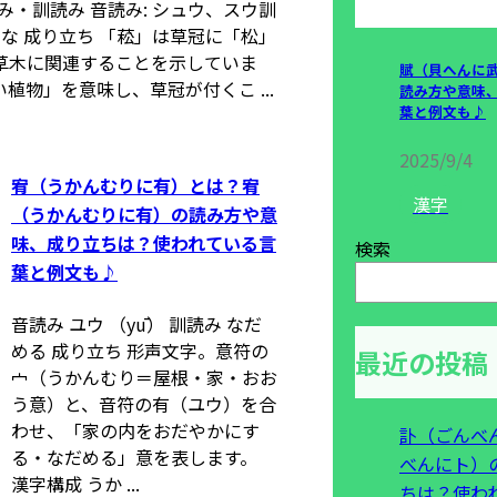
み・訓読み 音読み: シュウ、スウ訓
うな 成り立ち 「菘」は草冠に「松」
草木に関連することを示していま
賦（貝へんに
植物」を意味し、草冠が付くこ ...
読み方や意味
葉と例文も♪
2025/9/4
宥（うかんむりに有）とは？宥
漢字
（うかんむりに有）の読み方や意
味、成り立ちは？使われている言
検索
葉と例文も♪
音読み ユウ （yū） 訓読み なだ
める 成り立ち 形声文字。意符の
最近の投稿
宀（うかんむり＝屋根・家・おお
う意）と、音符の有（ユウ）を合
わせ、「家の内をおだやかにす
訃（ごんべ
る・なだめる」意を表します。
べんにト）
漢字構成 うか ...
ちは？使わ