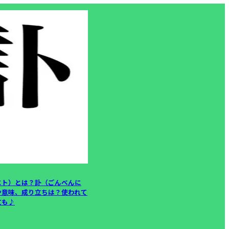
にト）とは？訃（ごんべんに
や意味、成り立ちは？使われて
文も♪