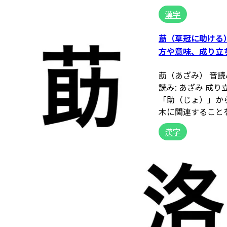
漢字
莇（草冠に助ける
方や意味、成り立
莇（あざみ） 音読
読み: あざみ 成
「助（じょ）」か
木に関連することを
漢字