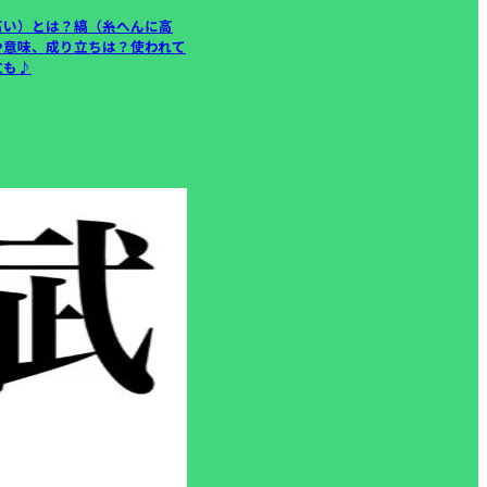
高い）とは？縞（糸へんに高
や意味、成り立ちは？使われて
文も♪