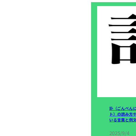
訃（ごんべん
ト）の読み方
いる言葉と例
2025/9/4