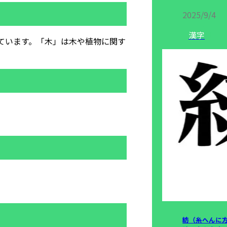
2025/9/4
漢字
ています。「木」は木や植物に関す
紡（糸へんに