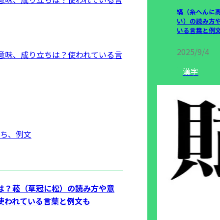
縞（糸へんに
い）の読み方
いる言葉と例
2025/9/4
意味、成り立ちは？使われている言
漢字
ち、例文
は？菘（草冠に松）の読み方や意
使われている言葉と例文も