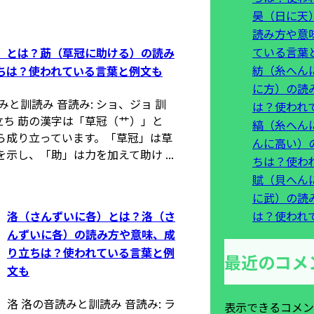
昊（日に天
読み方や意
ている言葉
）とは？莇（草冠に助ける）の読み
紡（糸へん
ちは？使われている言葉と例文も
に方）の読
みと訓読み 音読み: ショ、ジョ 訓
は？使われ
り立ち 莇の漢字は「草冠（艹）」と
縞（糸へん
ら成り立っています。「草冠」は草
んに高い）
示し、「助」は力を加えて助け ...
ちは？使わ
賦（貝へん
に武）の読
は？使われ
洛（さんずいに各）とは？洛（さ
んずいに各）の読み方や意味、成
り立ちは？使われている言葉と例
最近のコメ
文も
洛 洛の音読みと訓読み 音読み: ラ
表示できるコメン