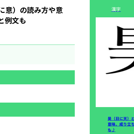
に意）の読み方や意
漢字
と例文も
昊（日に天）
意味、成り立
も♪