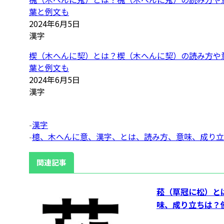
葉と例文も
2024年6月5日
漢字
楔（木へんに契）とは？楔（木へんに契）の読み方や
葉と例文も
2024年6月5日
漢字
-
漢字
-
檍、木へんに意、漢字、とは、読み方、意味、成り立
関連記事
菘（草冠に松）と
味、成り立ちは？