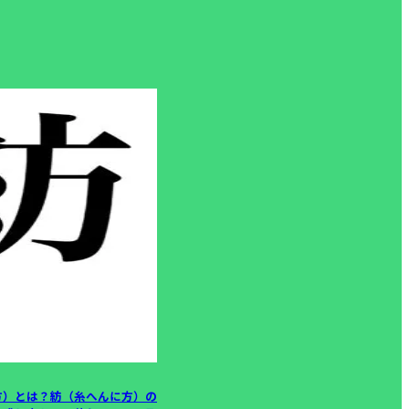
方）とは？紡（糸へんに方）の