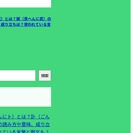
武）とは？賦（貝へんに武）の
、成り立ちは？使われている言
検索
んにト）とは？訃（ごん
の読み方や意味、成り立
れている言葉と例文も♪