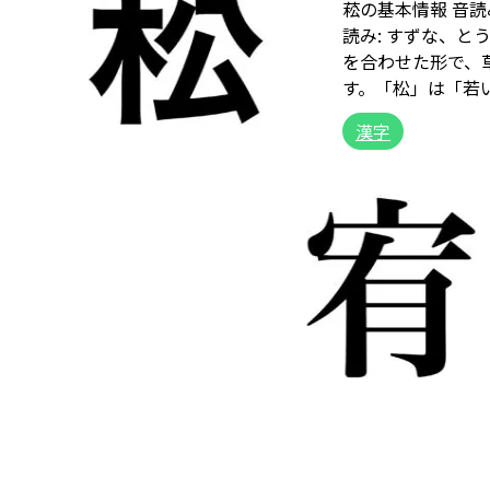
菘の基本情報 音読
読み: すずな、と
を合わせた形で、
す。「松」は「若い
漢字