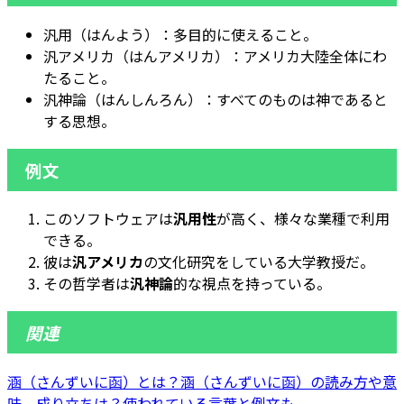
汎用（はんよう）：多目的に使えること。
汎アメリカ（はんアメリカ）：アメリカ大陸全体にわ
たること。
汎神論（はんしんろん）：すべてのものは神であると
する思想。
例文
このソフトウェアは
汎用性
が高く、様々な業種で利用
できる。
彼は
汎アメリカ
の文化研究をしている大学教授だ。
その哲学者は
汎神論
的な視点を持っている。
関連
涵（さんずいに函）とは？涵（さんずいに函）の読み方や意
味、成り立ちは？使われている言葉と例文も