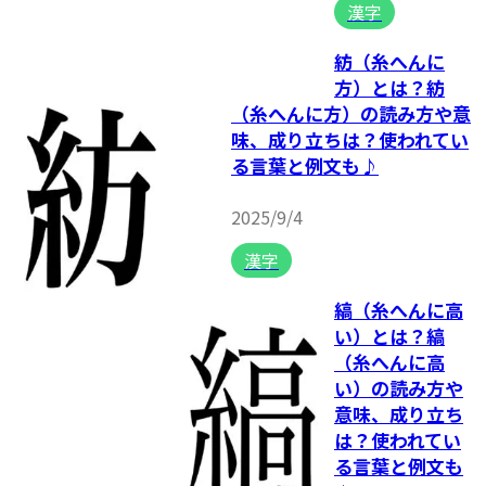
漢字
紡（糸へんに
方）とは？紡
（糸へんに方）の読み方や意
味、成り立ちは？使われてい
る言葉と例文も♪
2025/9/4
漢字
縞（糸へんに高
い）とは？縞
（糸へんに高
い）の読み方や
意味、成り立ち
は？使われてい
る言葉と例文も