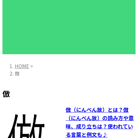
HOME
>
倣
倣
倣（にんべん放）とは？倣
（にんべん放）の読み方や意
味、成り立ちは？使われてい
る言葉と例文も♪