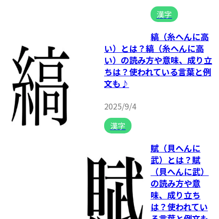
漢字
縞（糸へんに高
い）とは？縞（糸へんに高
い）の読み方や意味、成り立
ちは？使われている言葉と例
文も♪
2025/9/4
漢字
賦（貝へんに
武）とは？賦
（貝へんに武）
の読み方や意
味、成り立ち
は？使われてい
る言葉と例文も