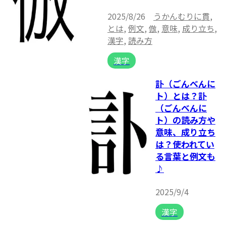
2025/8/26
うかんむりに貫
,
とは
,
例文
,
倣
,
意味
,
成り立ち
,
漢字
,
読み方
漢字
訃（ごんべんに
ト）とは？訃
（ごんべんに
ト）の読み方や
意味、成り立ち
は？使われてい
る言葉と例文も
♪
2025/9/4
漢字