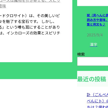
ローズは魔物を引き寄せる、スピリ
意味
ードクロサイト）は、その美しいピ
賦（貝へんに
読み方や意味
々を魅了する宝石です。 しかし、
葉と例文も♪
る」という噂も耳にすることがあり
では、インカローズの効果とスピリチ
2025/9/4
漢字
検索
最近の投稿
訃（ごんべ
べんにト）
ちは？使わ