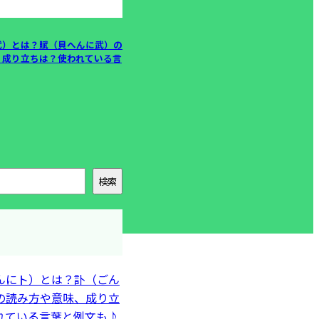
武）とは？賦（貝へんに武）の
、成り立ちは？使われている言
検索
んにト）とは？訃（ごん
の読み方や意味、成り立
れている言葉と例文も♪