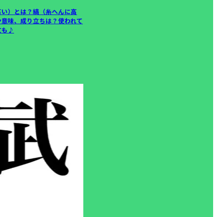
高い）とは？縞（糸へんに高
や意味、成り立ちは？使われて
文も♪