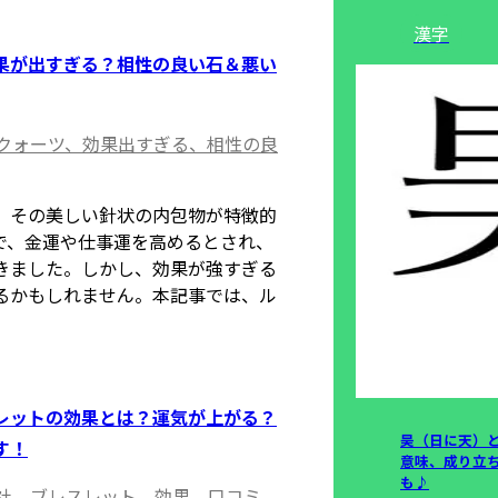
漢字
果が出すぎる？相性の良い石＆悪い
クォーツ、効果出すぎる、相性の良
、その美しい針状の内包物が特徴的
で、金運や仕事運を高めるとされ、
きました。しかし、効果が強すぎる
るかもしれません。本記事では、ル
レットの効果とは？運気が上がる？
昊（日に天）
す！
意味、成り立
も♪
社、ブレスレット、効果、口コミ