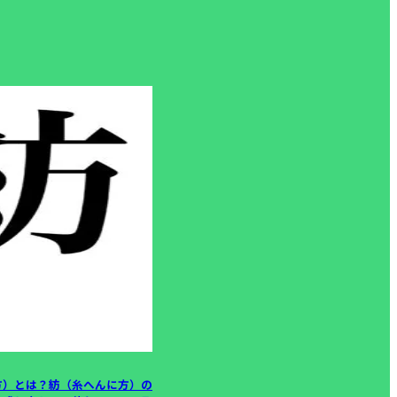
方）とは？紡（糸へんに方）の