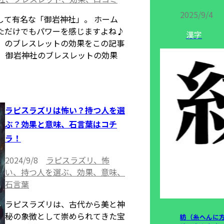
2025/9/4
して有名な「御岩神社」。 ホーム
ただけでもパワーを感じますよね♪
漢字
」のブレスレットの効果をこの記事
。 御岩神社のブレスレットの効果
ラピスラズリは怖い？持つ人を選
ぶ？効果と意味、石言葉はコチ
ラ！
2024/9/8
ラピスラズリ、怖
い、持つ人を選ぶ、効果、意味、
石言葉
ラピスラズリは、古代から美と神
秘の象徴として崇められてきた宝
紡（糸へんに