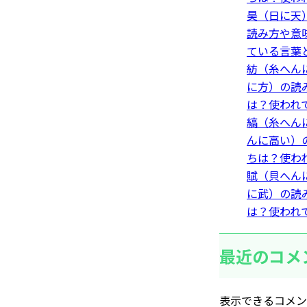
昊（日に天
読み方や意
ている言葉
紡（糸へん
に方）の読
は？使われ
縞（糸へん
んに高い）
ちは？使わ
賦（貝へん
に武）の読
は？使われ
最近のコメ
表示できるコメン