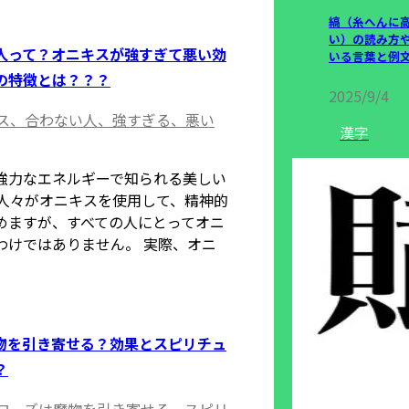
縞（糸へんに
い）の読み方
人って？オニキスが強すぎて悪い効
いる言葉と例
の特徴とは？？？
2025/9/4
ス、合わない人、強すぎる、悪い
漢字
強力なエネルギーで知られる美しい
の人々がオニキスを使用して、精神的
めますが、すべての人にとってオニ
わけではありません。 実際、オニ
物を引き寄せる？効果とスピリチュ
？