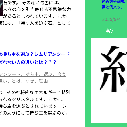
読み方や意味
石です。 その深い青色には、
葉と例文も♪
人々の心を引き寄せる不思議な力
があると言われています。 しか
2025/9/4
裏には、「持つ人を選ぶ石」として
漢字
は持ち主を選ぶ？レムリアンシード
ばれない人の違いとは？？？
アンシード、持ち主、選ぶ、合う
違い、とは、なぜ、理由
は、その神秘的なエネルギーと特別
られるクリスタルです。 しかし、
持ち主を選ぶとされています。 レ
どのようにして持ち主を選ぶのか、