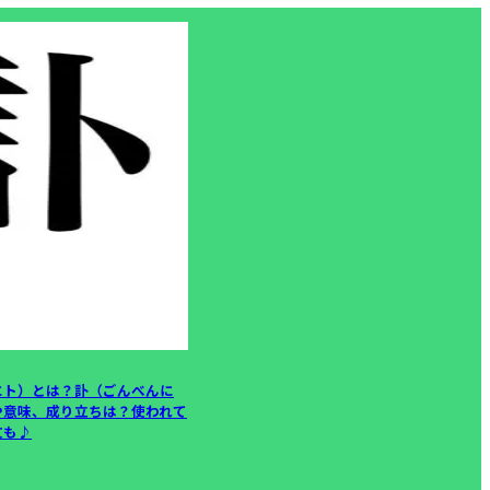
にト）とは？訃（ごんべんに
や意味、成り立ちは？使われて
文も♪