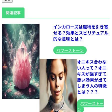
関連記事
インカローズは魔物を引き寄
せる？効果とスピリチュアル
的な意味とは？
パワーストーン
オニキス合わな
い人って？オニ
キスが強すぎて
悪い効果が出て
しまう人の特徴
とは？？？
パワーストー
ン