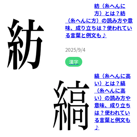
紡（糸へんに
方）とは？紡
（糸へんに方）の読み方や意
味、成り立ちは？使われてい
る言葉と例文も♪
2025/9/4
漢字
縞（糸へんに高
い）とは？縞
（糸へんに高
い）の読み方や
意味、成り立ち
は？使われてい
る言葉と例文も
♪