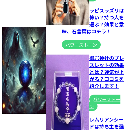
ラピスラズリは
怖い？持つ人を
選ぶ？効果と意
味、石言葉はコチラ！
パワーストーン
御岩神社のブレ
スレットの効果
とは？運気が上
がる？口コミを
紹介します！
パワーストー
ン
レムリアンシー
ドは持ち主を選