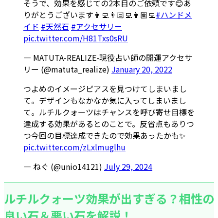
そうで、効果を感じての2本目のご依頼です😊あ
りがとうございます👨‍💻👨🏻‍💻👨🏽‍💻
#ハンドメ
イド
#天然石
#アクセサリー
pic.twitter.com/H81Txs0sRU
— MATUTA-REALIZE-現役占い師の開運アクセサ
リー (@matuta_realize)
January 20, 2022
つよめのイメージピアスを見つけてしまいまし
て。デザインもなかなか気に入ってしまいまし
て。ルチルクォーツはチャンスを呼び寄せ目標を
達成する効果があるとのことで。反省点もありつ
つ今回の目標達成できたので効果あったかも✨️
pic.twitter.com/zLxlmuglhu
— ねぐ (@unio14121)
July 29, 2024
ルチルクォーツ効果が出すぎる？相性の
良い石＆悪い石を解説！