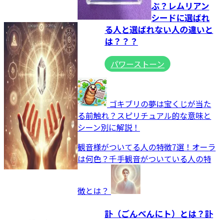
ぶ？レムリアン
シードに選ばれ
る人と選ばれない人の違いと
は？？？
パワーストーン
ゴキブリの夢は宝くじが当た
る前触れ？スピリチュアル的な意味と
シーン別に解説！
観音様がついてる人の特徴7選！オーラ
は何色？千手観音がついている人の特
徴とは？
訃（ごんべんにト）とは？訃