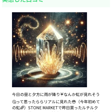
今日の昼と夕方に雨が降り☔️なんか虹が見れそう
🤔って思ったららリアルに見れた😳（今年初めて
の虹🌈）STONE MARKETで昨日買ったルチルク