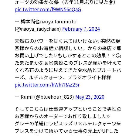
ォーツの効果かな😂（去年11月ぶりに見た🐥）
pic.twitter.com/f9WN56cQaG
— 樽本尚也naoya tarumoto
(@naoya_radychaan)
February 7, 2024
天然石のパワーを甘く見てはいけない✨突然の顧
客様からのお電話で相談したい。からの来店で即
お買い上げでした✨もしかするとこの効果！？🤔
たまたまかなぁ😌突然このブレスが願いを叶えて
くれる石のように見えてきた💎水晶とブルートパ
ーズ、ルチルクォーツ、ブラジオライト様様
pic.twitter.com/hWh7RAz25r
— Rumi (@bluehour_823)
May 23, 2020
そしてこちらは仕事運アップということで男性の
お客様からのオーダーでお作り致しました✨
グレーの革紐にラピスラズリ×ルチルクォーツ💎
ブレスをつけて頂いてから仕事の売上がUPした