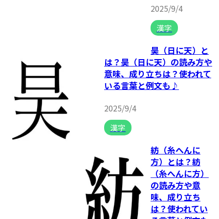
2025/9/4
漢字
昊（日に天）と
は？昊（日に天）の読み方や
意味、成り立ちは？使われて
いる言葉と例文も♪
2025/9/4
漢字
紡（糸へんに
方）とは？紡
（糸へんに方）
の読み方や意
味、成り立ち
は？使われてい