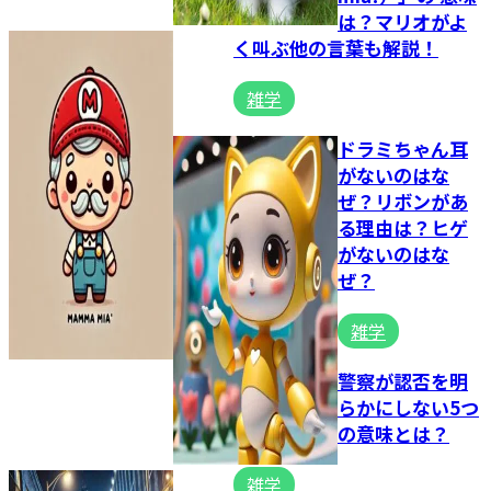
は？マリオがよ
く叫ぶ他の言葉も解説！
雑学
ドラミちゃん耳
がないのはな
ぜ？リボンがあ
る理由は？ヒゲ
がないのはな
ぜ？
雑学
警察が認否を明
らかにしない5つ
の意味とは？
雑学