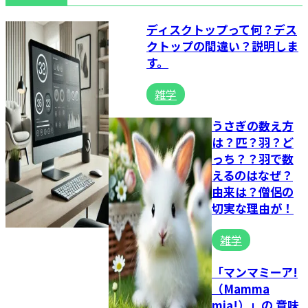
ディスクトップって何？デス
クトップの間違い？説明しま
す。
雑学
うさぎの数え方
は？匹？羽？ど
っち？？羽で数
えるのはなぜ？
由来は？僧侶の
切実な理由が！
雑学
「マンマミーア!
（Mamma
mia!）」の 意味