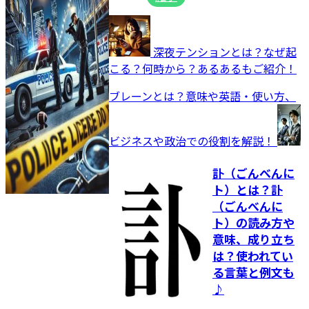
深夜テンションとは？なぜ起
こる？何時から？あるあるもご紹介！
ブレーンとは？意味や英語・使い方、
ビジネスや政治での役割を解説！
訃（ごんべんに
ト）とは？訃
（ごんべんに
ト）の読み方や
意味、成り立ち
は？使われてい
る言葉と例文も
♪