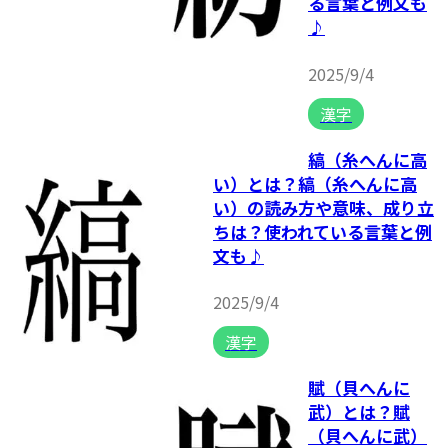
る言葉と例文も
♪
2025/9/4
漢字
縞（糸へんに高
い）とは？縞（糸へんに高
い）の読み方や意味、成り立
ちは？使われている言葉と例
文も♪
2025/9/4
漢字
賦（貝へんに
武）とは？賦
（貝へんに武）