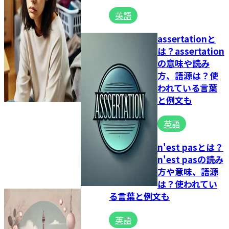
英語
assertationと
は？assertation
の意味や読み
方、語源は？使
われている言葉
と例文も
英語
n'est pasとは？
n'est pasの読み
方や意味、語源
は？使われてい
る言葉と例文も
英語