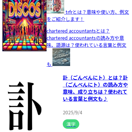
trfrとは？意味や使い方、例文
をご紹介します！
chartered accountantsとは？
chartered accountantsの読み方や意
味、語源は？使われている言葉と例文
も
訃（ごんべんにト）とは？訃
（ごんべんにト）の読み方や
意味、成り立ちは？使われて
いる言葉と例文も♪
2025/9/4
漢字