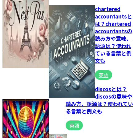
chartered
accountantsと
は？chartered
accountantsの
読み方や意味、
語源は？使われ
ている言葉と例
文も
英語
discosとは？
discosの意味や
読み方、語源は？使われてい
る言葉と例文も
英語