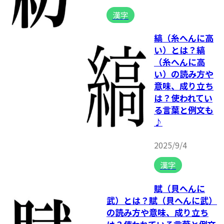
漢字
縞（糸へんに高
い）とは？縞
（糸へんに高
い）の読み方や
意味、成り立ち
は？使われてい
る言葉と例文も
♪
2025/9/4
漢字
賦（貝へんに
武）とは？賦（貝へんに武）
の読み方や意味、成り立ち