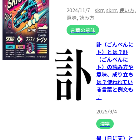
2024/11/7
skrr
,
skrrr
,
使い方
,
意味
,
読み方
言葉の意味
訃（ごんべんに
ト）とは？訃
（ごんべんに
ト）の読み方や
意味、成り立ち
は？使われてい
る言葉と例文も
♪
2025/9/4
漢字
昊（日に天）と