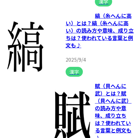
漢字
縞（糸へんに高
い）とは？縞（糸へんに高
い）の読み方や意味、成り立
ちは？使われている言葉と例
文も♪
2025/9/4
漢字
賦（貝へんに
武）とは？賦
（貝へんに武）
の読み方や意
味、成り立ち
は？使われてい
る言葉と例文も
♪