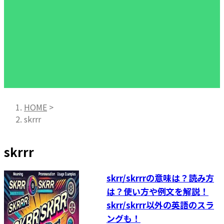
HOME
>
skrrr
skrrr
skrr/skrrrの意味は？読み方
は？使い方や例文を解説！
skrr/skrrr以外の英語のスラ
ングも！