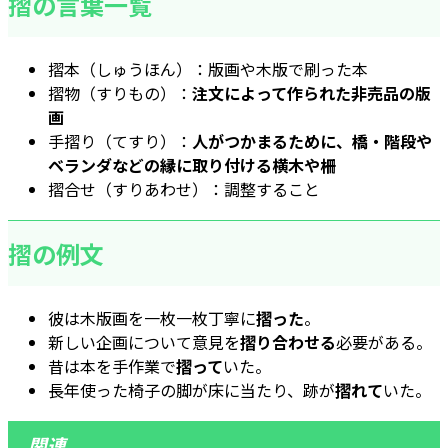
摺の言葉一覧
摺本（しゅうほん）：版画や木版で刷った本
摺物（すりもの）：
注文によって作られた非売品の版
画
手摺り（てすり）：
人がつかまるために、橋・階段や
ベランダなどの縁に取り付ける横木や柵
摺合せ（すりあわせ）：調整すること
摺の例文
彼は木版画を一枚一枚丁寧に
摺った
。
新しい企画について意見を
摺り合わせる
必要がある。
昔は本を手作業で
摺って
いた。
長年使った椅子の脚が床に当たり、跡が
摺れて
いた。
関連