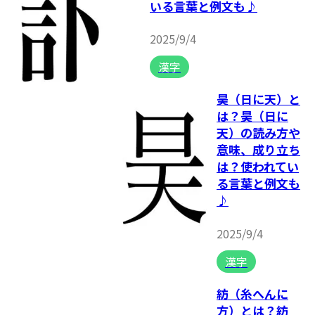
いる言葉と例文も♪
2025/9/4
漢字
昊（日に天）と
は？昊（日に
天）の読み方や
意味、成り立ち
は？使われてい
る言葉と例文も
♪
2025/9/4
漢字
紡（糸へんに
方）とは？紡