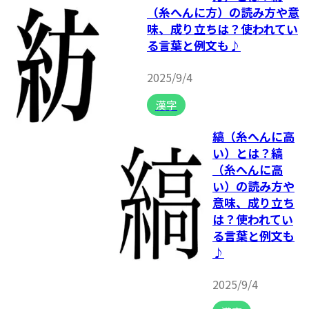
（糸へんに方）の読み方や意
味、成り立ちは？使われてい
る言葉と例文も♪
2025/9/4
漢字
縞（糸へんに高
い）とは？縞
（糸へんに高
い）の読み方や
意味、成り立ち
は？使われてい
る言葉と例文も
♪
2025/9/4